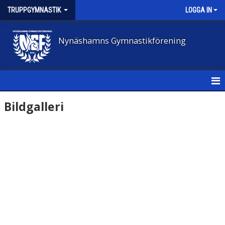
TRUPPGYMNASTIK
LOGGA IN
Nynäshamns Gymnastikförening
HEM
Bildgalleri
NYHETER
BILDGALLERI
DOKUMENT
KONTAKT
BLI LEDARE