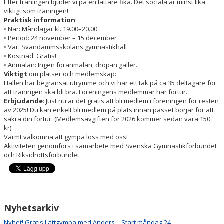
Efter träningen bjuder vi på en lättare fika. Det sociala är minst lika
viktigt som träningen!
Praktisk information
:
• När: Måndagar kl. 19.00–20.00
• Period: 24 november – 15 december
• Var: Svandammsskolans gymnastikhall
• Kostnad: Gratis!
• Anmälan: Ingen föranmälan, drop-in gäller.
Viktigt
om platser och medlemskap:
Hallen har begränsat utrymme och vi har ett tak på ca 35 deltagare för
att träningen ska bli bra. Föreningens medlemmar har förtur.
Erbjudande
: Just nu är det gratis att bli medlem i föreningen för resten
av 2025! Du kan enkelt bli medlem på plats innan passet börjar för att
säkra din förtur. (Medlemsavgiften för 2026 kommer sedan vara 150
kr).
Varmt välkomna att gympa loss med oss!
Aktiviteten genomförs i samarbete med Svenska Gymnastikförbundet
och Riksidrottsförbundet
Nyhetsarkiv
Nyhet! Gratis Lättgympa med Anders – Start måndag 24