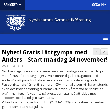
SENIORER
LOGGA IN
Nynäshamns Gymnastikförening
HEM
Nyhet! Gratis Lättgympa med
<
>
Anders – Start måndag 24 november!
NYHETER
2025-11-23 16:15
KALENDER
Nu drar vi igång en kortare serie pass på måndagskvällar fram till jul
med fokus på rörelseglädje! Vi välkomnar dig till "Lättgympa med
Anders" – ett pass för balans, motorik och gymnastikens grunder.
KONTAKT
Passet riktar sig främst till seniorer (65+), men alla som vill ha en stunds
skön och kravlös träning är varmt välkomna. Vårt motto är "hellre än
MAILINGLISTA
bra" – här ligger fokus inte på prestation, utan på att jobba med
kroppen och ha roligt tillsammans.
Vi kör fyra måndagar fram till jul (24/11–15/12) och bestämmer sedan
gemensamt när vi tar jullov.