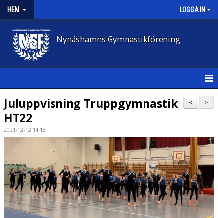
HEM
LOGGA IN
Nynäshamns Gymnastikförening
HEM
Juluppvisning Truppgymnastik
<
>
HT22
NYHETER
2021-12-12 14:18
FÖRENINGEN
VÅR VERKSAMHET
AVGIFTER
BLI LEDARE