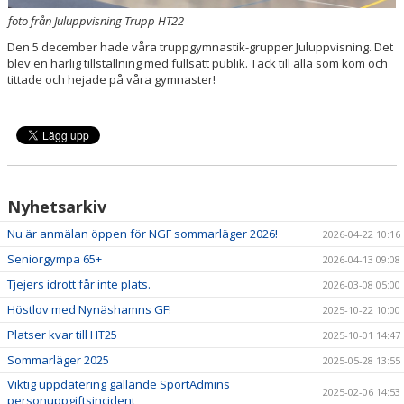
KONTAKT
foto från Juluppvisning Trupp HT22
Den 5 december hade våra truppgymnastik-grupper Juluppvisning. Det
DOKUMENT
blev en härlig tillställning med fullsatt publik. Tack till alla som kom och
tittade och hejade på våra gymnaster!
Nyhetsarkiv
Nu är anmälan öppen för NGF sommarläger 2026!
2026-04-22 10:16
Seniorgympa 65+
2026-04-13 09:08
Tjejers idrott får inte plats.
2026-03-08 05:00
Höstlov med Nynäshamns GF!
2025-10-22 10:00
Platser kvar till HT25
2025-10-01 14:47
Sommarläger 2025
2025-05-28 13:55
Viktig uppdatering gällande SportAdmins
2025-02-06 14:53
personuppgiftsincident