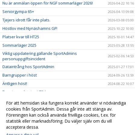
Nu är anmälan öppen för NGF sommarläger 2026!
2026-04-22 10:16
Seniorgympa 65+
2026-04-13 09:08
Tjejers idrott får inte plats.
2026-03-08 05:00
Höstlov med Nynäshamns GF!
2025-10-22 10:00
Platser kvar till HT25
2025-10-01 14:47
Sommarläger 2025
2025-05-28 13:55
Viktig uppdatering gällande SportAdmins
2025-02-06 14:53
personuppgiftsincident
Dataintrång hos SportAdmin
2025-01-27 17:01
Barngrupper i höst
2024-09-26 13:59
Äntligen höst!
2024-08-22 10:07
Terminsavslutning VT24
2024-06-05 08:23
Påminnelse årsmöte
2024-01-27 12:29
För att hemsidan ska fungera korrekt använder vi nödvändiga
Sommarläger
cookies från SportAdmin. Dessa går inte att stänga av.
2023-04-19 13:01
Föreningen kan också använda frivilliga cookies, t.ex. för
Juluppvisning Truppgymnastik HT22
2021-12-12 14:18
statistik eller marknadsföring. Du väljer själv om du vill
acceptera dessa.
Anpassa dina val