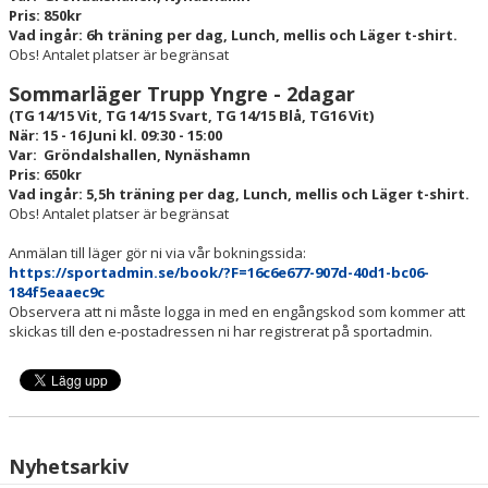
Pris: 850kr
KONTAKT
Vad ingår: 6h träning per dag, Lunch, mellis och Läger t-shirt.
Obs! Antalet platser är begränsat
DOKUMENT
Sommarläger Trupp Yngre - 2dagar
(TG 14/15 Vit, TG 14/15 Svart, TG 14/15 Blå, TG16 Vit)
När: 15 - 16 Juni kl. 09:30 - 15:00
Var: Gröndalshallen, Nynäshamn
Pris: 650kr
Vad ingår: 5,5h träning per dag, Lunch, mellis och Läger t-shirt.
Obs! Antalet platser är begränsat
Anmälan till läger gör ni via vår bokningssida:
https://sportadmin.se/book/?F=16c6e677-907d-40d1-bc06-
184f5eaaec9c
Observera att ni måste logga in med en engångskod som kommer att
skickas till den e-postadressen ni har registrerat på sportadmin.
Nyhetsarkiv